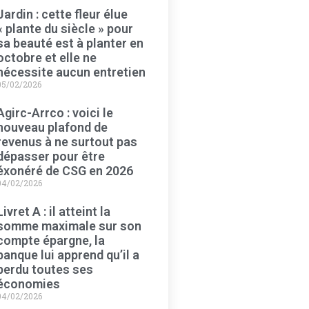
Jardin : cette fleur élue
« plante du siècle » pour
sa beauté est à planter en
octobre et elle ne
nécessite aucun entretien
05/02/2026
Agirc-Arrco : voici le
nouveau plafond de
revenus à ne surtout pas
dépasser pour être
éxonéré de CSG en 2026
04/02/2026
Livret A : il atteint la
somme maximale sur son
compte épargne, la
banque lui apprend qu’il a
perdu toutes ses
économies
04/02/2026