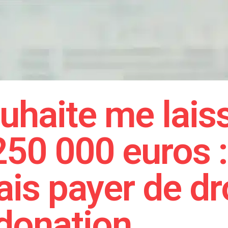
haite me laiss
50 000 euros :
is payer de dr
donation