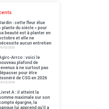
écents
Jardin : cette fleur élue
« plante du siècle » pour
sa beauté est à planter en
octobre et elle ne
nécessite aucun entretien
05/02/2026
Agirc-Arrco : voici le
nouveau plafond de
revenus à ne surtout pas
dépasser pour être
éxonéré de CSG en 2026
04/02/2026
Livret A : il atteint la
somme maximale sur son
compte épargne, la
banque lui apprend qu’il a