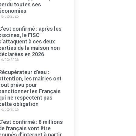
perdu toutes ses
économies
04/02/2026
C’est confirmé : après les
piscines, le FISC
s’attaquent à ces deux
parties de la maison non
déclarées en 2026
04/02/2026
Récupérateur d’eau :
attention, les mairies ont
tout prévu pour
sanctionner les Français
qui ne respectent pas
cette obligation
04/02/2026
C’est confirmé : 8 millions
de français vont être
coupés d’internet à partir