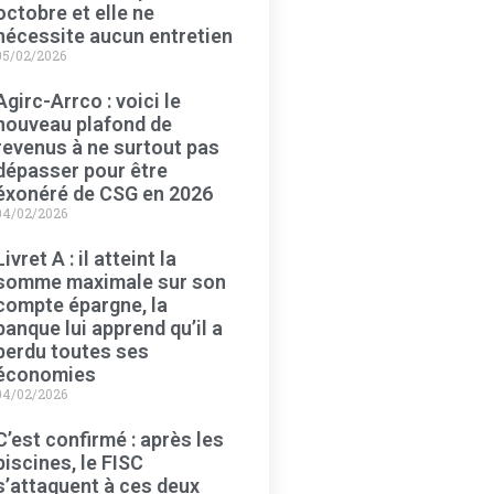
octobre et elle ne
nécessite aucun entretien
05/02/2026
Agirc-Arrco : voici le
nouveau plafond de
revenus à ne surtout pas
dépasser pour être
éxonéré de CSG en 2026
04/02/2026
Livret A : il atteint la
somme maximale sur son
compte épargne, la
banque lui apprend qu’il a
perdu toutes ses
économies
04/02/2026
C’est confirmé : après les
piscines, le FISC
s’attaquent à ces deux