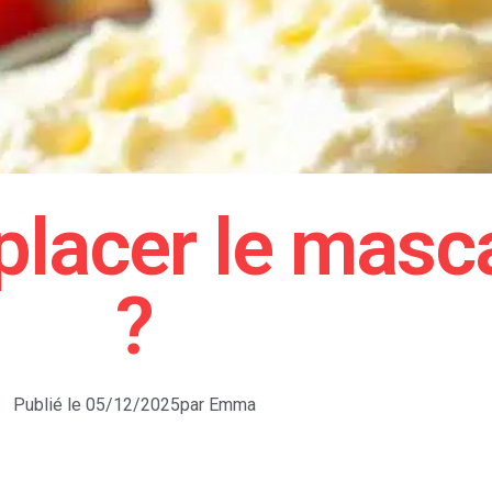
placer le mas
?
Publié le
05/12/2025
par
Emma